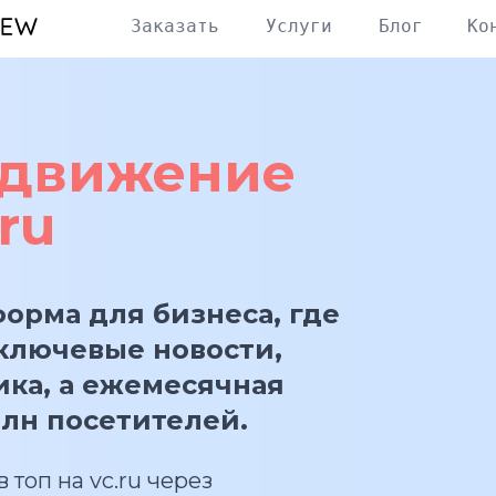
Заказать
Услуги
Блог
Ко
одвижение
ru
форма для бизнеса, где
ключевые новости,
ика, а ежемесячная
млн посетителей.
 топ на vc.ru через